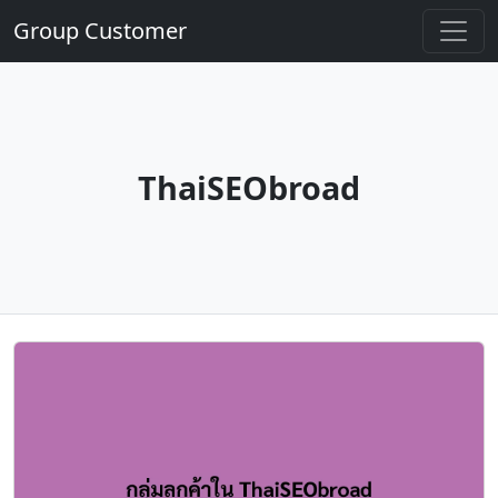
Group Customer
ThaiSEObroad