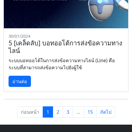
30/01/2024
5 [เคล็ดลับ] บอทออโต้การส่งข้อความทาง
ไลน์
ระบบบอทออโต้ในการส่งข้อความทางไลน์ (Line) คือ
ระบบที่สามารถส่งข้อความไปยังผู้ใช้
อ่านต่อ
ก่อนหน้า
1
2
3
...
15
ถัดไป