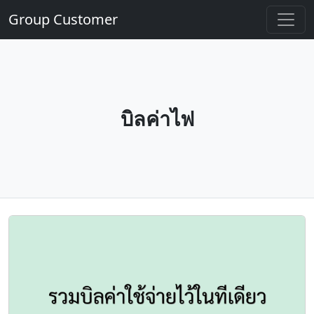
Group Customer
บิลค่าไฟ