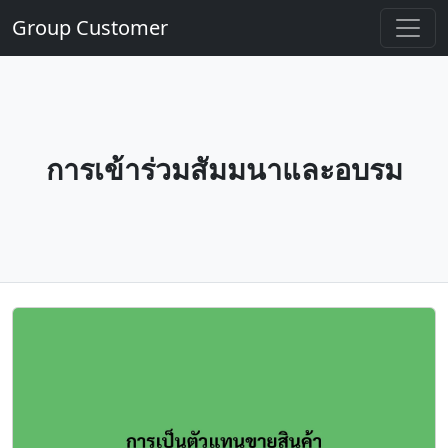
Group Customer
การเข้าร่วมสัมมนาและอบรม